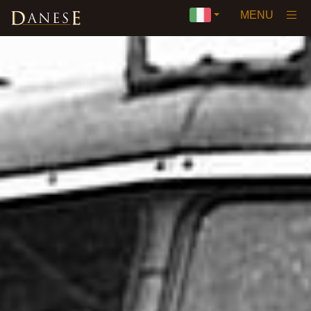
×
MENU
Home
La Nostra Storia
Visione
Vini
▼
Premi e Certificazioni
Private Label
Eventi