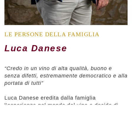
LE PERSONE DELLA FAMIGLIA
Luca Danese
“Credo in un vino di alta qualità, buono e
senza difetti, estremamente democratico e alla
portata di tutti”
Luca Danese eredita dalla famiglia
l’esperienza nel mondo del vino e decide di
crescere in questo settore studiando enologia
a San Michele all’Adige (Trento). Arriva nella
cantina di famiglia negli anni Novanta e inizia