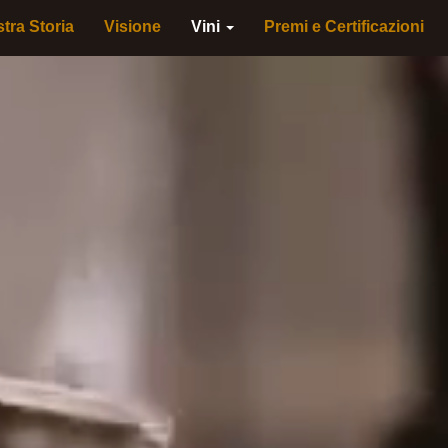
tra Storia
Visione
Vini
Premi e Certificazioni
Home
La Nostra Storia
Visione
Vini
▼
Premi e Certificazioni