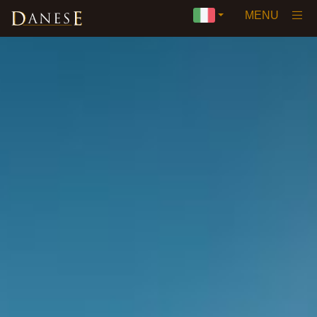
×
MENU
Home
La Nostra Storia
Visione
Vini
▼
Premi e Certificazioni
Private Label
Eventi